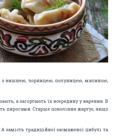
ки: з вишнею, чорницею, полуницею, малиною,
ють, а загортають їх всередину у вареник. В
ють пирогами. Старше покоління жартує, якщо
 А замість традиційної засмаженої цибулі та