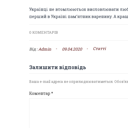
Українці не втомлюються висловлювати любов 
перший в Україні пам’ятник варенику. А кра
0 КОМЕНТАРІВ
-
-
Статті
Від :
Admin
09.04.2020
Залишити відповідь
Ваша e-mail адреса не оприлюднюватиметься.
Обов’я
Коментар
*