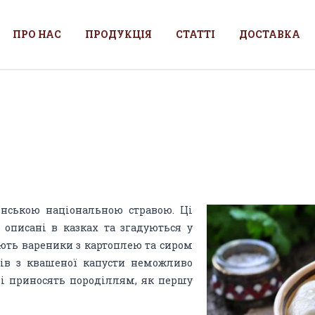
ПРО НАС
ПРОДУКЦІЯ
СТАТТІ
ДОСТАВКА
їнською національною стравою. Ці
, описані в казках та згадуються у
ують вареники з картоплею та сиром
ків з квашеної капусти неможливо
плі приносять породіллям, як першу