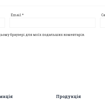
Email
*
С
 в цьому браузері для моїх подальших коментарів.
мація
Продукція