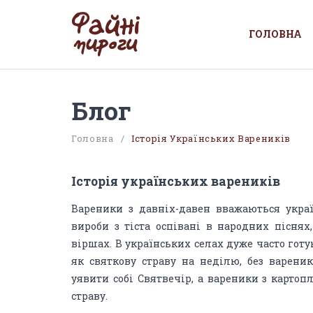
ГОЛОВНА
Блог
Головна
/
Історія Українських Вареників
Історія українських вареників
Вареники з давніх-давен вважаються укра
вироби з тіста оспівані в народних піснях
віршах. В українських селах дуже часто гот
як святкову страву на неділю, без варени
уявити собі Святвечір, а вареники з карто
страву.