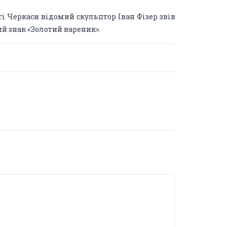
ті Черкаси відомий скульптор Іван Фізер звів
й знак «Золотий вареник».