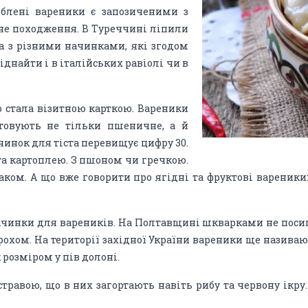
юблені вареники є запозиченими з
ідне походження. В Туреччині ліпили
та з різними начинками, які згодом
днайти і в італійських равіолі чи в
о стала візитною карткою. Вареники
стовують не тільки пшеничне, а й
чинок для тіста перевищує цифру 30.
та картоплею. З пшоном чи гречкою.
маком. А що вже говорити про ягідні та фруктові варени
ачинки для вареників. На Полтавщині шкварками не посипа
охом. На території західної України вареники ще назива
 розміром у пів долоні.
равою, що в них загортають навіть рибу та червону ікру.