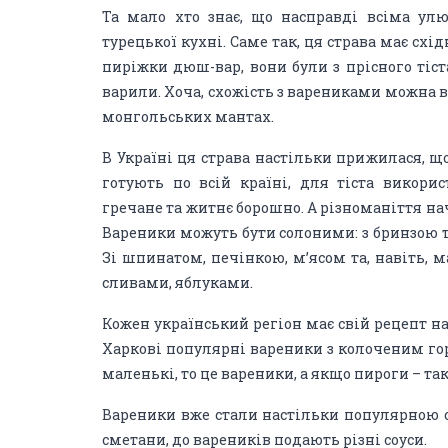
Та мало хто знає, що насправді всіма ул
турецької кухні. Саме так, ця страва має сх
пиріжки дюш-вар, вони були з прісного тіс
варили. Хоча, схожість з варениками можна ві
монгольських мантах.
В Україні ця страва настільки прижилася, щ
готують по всій країні, для тіста викори
гречане та житнє борошно. А різноманіття на
Вареники можуть бути солоними: з бринзою 
Зі шпинатом, печінкою, м’ясом та, навіть, 
сливами, яблуками.
Кожен український регіон має свій рецепт н
Харкові популярні вареники з колоченим гор
маленькі, то це вареники, а якщо пироги – так
Вареники вже стали настільки популярною ст
сметани, до вареників подають різні соуси.