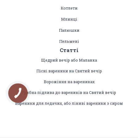
Котлети
Млинці
Палюшки
Пельмені
Статті
Щедрий вечір або Маланка
Пісні вареники на Святий вечір
Ворожіння на варениках
Грибна підлива до вареників на Святий вечір
КНОПКА
ЗВ'ЯЗКУ
Вареники для ледачих, або ліниві вареники з сиром