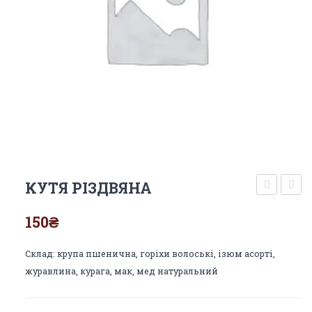
КУТЯ РІЗДВЯНА
пісні
З
150
₴
з
МАК
картопл
НА
Склад: крупа пшенична, горіхи волоські, ізюм асорті,
ЗАКВ
журавлина, курага, мак, мед натуральний