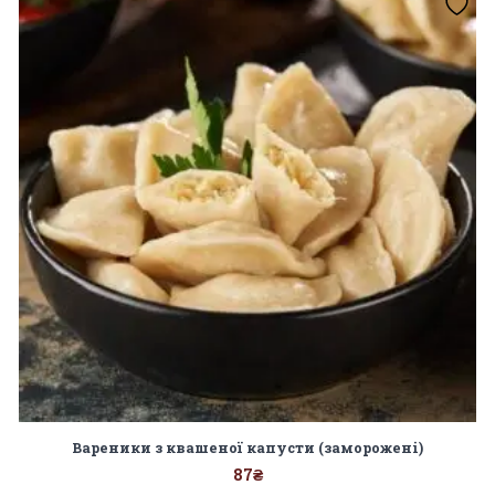
Вареники з квашеної капусти (заморожені)
87
₴