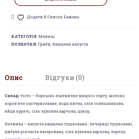
капустою
та
Додати В Список Бажань
грибами
(заморожені)
КАТЕГОРІЯ:
Млинці
кількість
ПОЗНАЧКИ:
Гриби
,
Квашена капуста
Опис
Відгуки (0)
Склад:
тісто – борошно пшеничне вищого сорту, молоко
коров’яче пастеризоване, вода питна, олія соняшникова,
яйця курячі, сіль кухонна харчова, цукор.
Начинка – капуста квашена тушкована , печериці тушковані,
цибуля ріпчаста пасерована, сіль кухонна харчова, перець