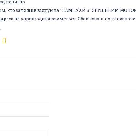
є, поки що.
им, хто залишив відгук на “ПАМПУХИ ЗІ ЗГУЩЕНИМ МОЛО
 адреса не оприлюднюватиметься.
Обов’язкові поля познач
*