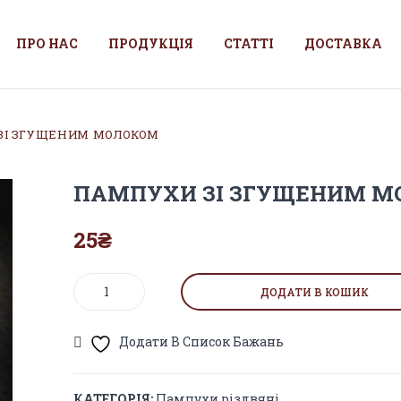
ПРО НАС
ПРОДУКЦІЯ
СТАТТІ
ДОСТАВКА
ЗІ ЗГУЩЕНИМ МОЛОКОМ
ПАМПУХИ ЗІ ЗГУЩЕНИМ М
25
₴
ПАМПУХИ
ДОДАТИ В КОШИК
ЗІ
ЗГУЩЕНИМ
Додати В Список Бажань
МОЛОКОМ
кількість
КАТЕГОРІЯ:
Пампухи різдвяні