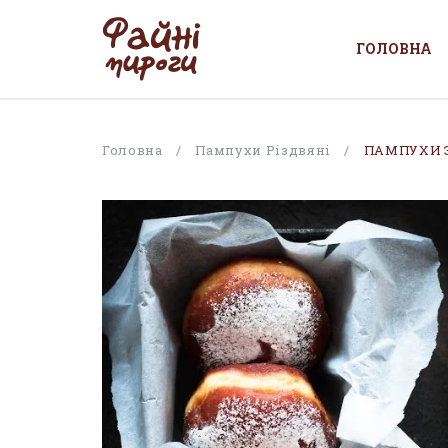
ГОЛОВНА
Головна
/
Пампухи Різдвяні
/
ПАМПУХИ 