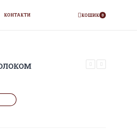
КОНТАКТИ
КОШИК
0
ОЛОКОМ
З
пісні
ШОКОЛАДОМ
з
картоплею