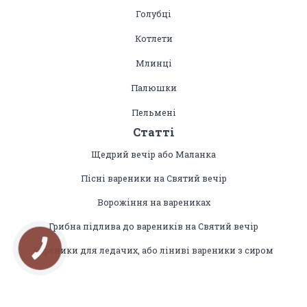
Голубці
Котлети
Млинці
Палюшки
Пельмені
Статті
Щедрий вечір або Маланка
Пісні вареники на Святий вечір
Ворожіння на варениках
Грибна підлива до вареників на Святий вечір
Вареники для ледачих, або ліниві вареники з сиром
КНОПКА
ЗВ'ЯЗКУ