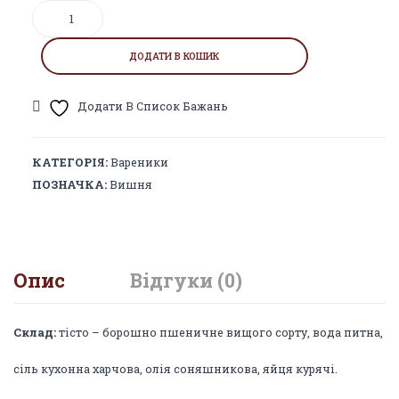
Вареники
з
вишнею
ДОДАТИ В КОШИК
(заморожені)
кількість
Додати В Список Бажань
КАТЕГОРІЯ:
Вареники
ПОЗНАЧКА:
Вишня
Опис
Відгуки (0)
Склад:
тісто – борошно пшеничне вищого сорту, вода питна,
сіль кухонна харчова, олія соняшникова, яйця курячі.