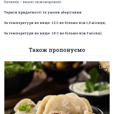
Начинка – вишні свіжоморожені.
Термін
придатності та умови зберігання:
За температури не вище -1
2
C
не більше ніж
1,5
місяця
;
За температури не вище -18
C
не більше ніж 3 місяці
.
Також пропонуємо