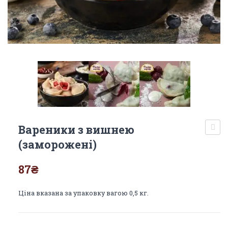
Вареники з вишнею
гамб
(заморожені)
(зам
87
₴
Ціна вказана за упаковку вагою 0,5 кг.